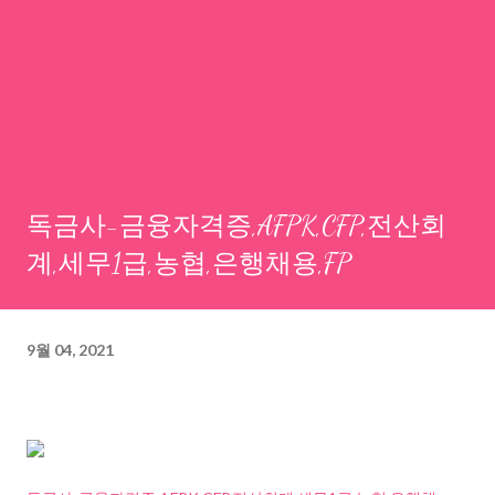
독금사-금융자격증,AFPK,CFP,전산회
계,세무1급,농협,은행채용,FP
9월 04, 2021