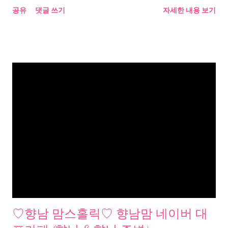
공유
댓글 쓰기
자세한 내용 보기
♡향남 맘스홀릭♡ 향남맘 네이버 대