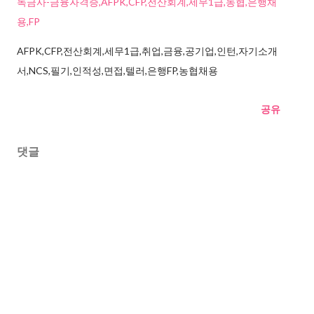
독금사-금융자격증,AFPK,CFP,전산회계,세무1급,농협,은행채
용,FP
AFPK,CFP,전산회계,세무1급,취업,금융,공기업,인턴,자기소개
서,NCS,필기,인적성,면접,텔러,은행FP,농협채용
공유
댓글