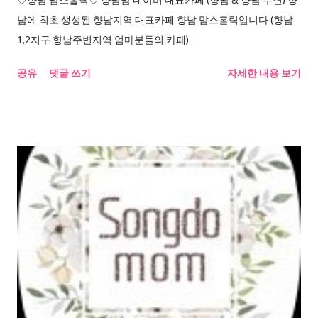
남에 최초 생성된 향남지역 대표카페 향남 맘스홀릭입니다 (향남
1,2지구 향남주변지역 엄마분들의 카페)
공유
댓글 쓰기
자세한 내용 보기