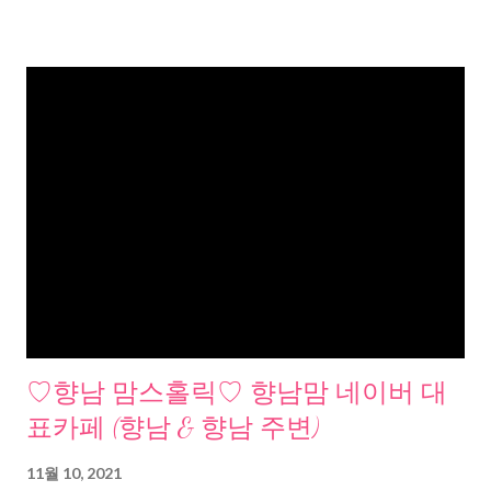
♡향남 맘스홀릭♡ 향남맘 네이버 대
표카페 (향남 & 향남 주변)
11월 10, 2021