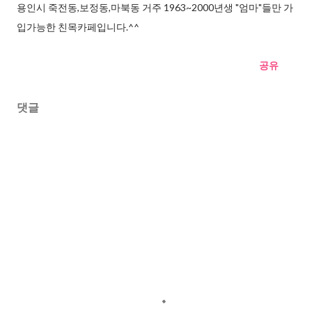
용인시 죽전동,보정동,마북동 거주 1963~2000년생 "엄마"들만 가
입가능한 친목카페입니다.^^
공유
댓글