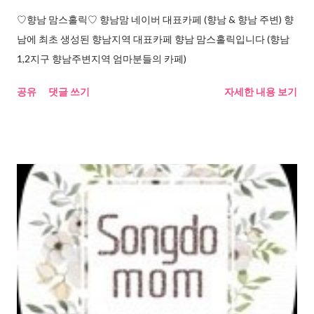
♡향남 맘스홀릭♡ 향남맘 네이버 대표카페 (향남 & 향남 주변) 향
남에 최초 생성된 향남지역 대표카페 향남 맘스홀릭입니다 (향남
1,2지구 향남주변지역 엄마분들의 카페)
공유
댓글 쓰기
자세한 내용 보기