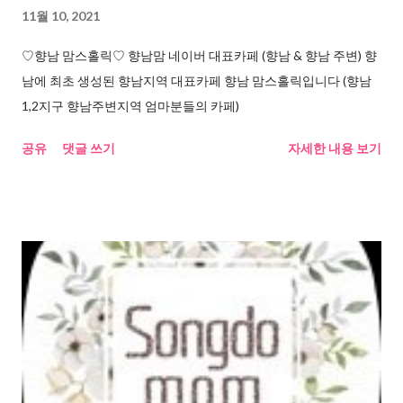
11월 10, 2021
♡향남 맘스홀릭♡ 향남맘 네이버 대표카페 (향남 & 향남 주변) 향
남에 최초 생성된 향남지역 대표카페 향남 맘스홀릭입니다 (향남
1,2지구 향남주변지역 엄마분들의 카페)
공유
댓글 쓰기
자세한 내용 보기