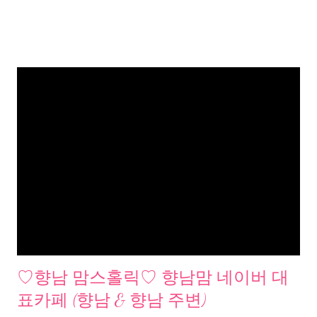
♡향남 맘스홀릭♡ 향남맘 네이버 대
표카페 (향남 & 향남 주변)