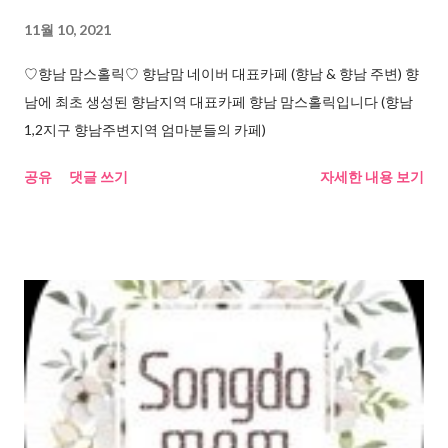
11월 10, 2021
♡향남 맘스홀릭♡ 향남맘 네이버 대표카페 (향남 & 향남 주변) 향
남에 최초 생성된 향남지역 대표카페 향남 맘스홀릭입니다 (향남
1,2지구 향남주변지역 엄마분들의 카페)
공유
댓글 쓰기
자세한 내용 보기