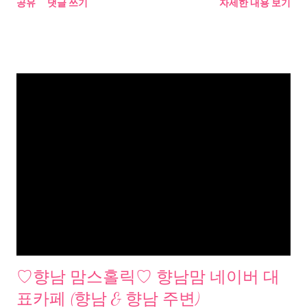
공유
댓글 쓰기
자세한 내용 보기
♡향남 맘스홀릭♡ 향남맘 네이버 대
표카페 (향남 & 향남 주변)