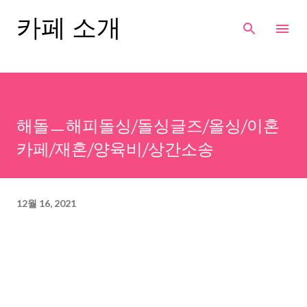
기본 콘텐츠로 건너뛰기
카페 소개
해돌ㅡ해피돌싱/돌싱글즈/올싱/이혼
카페/재혼/양육비/상간소송
12월 16, 2021