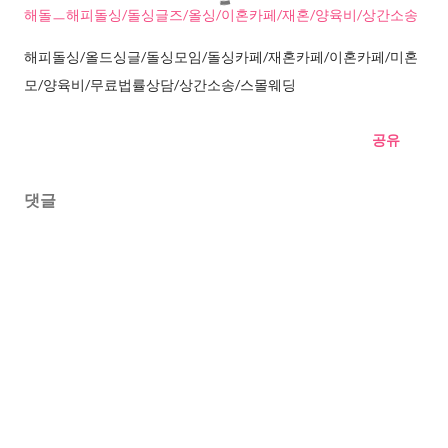
해돌ㅡ해피돌싱/돌싱글즈/올싱/이혼카페/재혼/양육비/상간소송
해피돌싱/올드싱글/돌싱모임/돌싱카페/재혼카페/이혼카페/미혼
모/양육비/무료법률상담/상간소송/스몰웨딩
공유
댓글