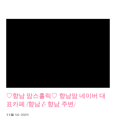
♡향남 맘스홀릭♡ 향남맘 네이버 대
표카페 (향남 & 향남 주변)
11월 10, 2021