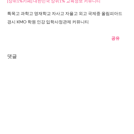
[상위1%카페] 대한민국 상위1% 교육정보 커뮤니티
특목고 과학고 영재학교 자사고 자율고 외고 국제중 올림피아드
경시 KMO 학원 인강 입학사정관제 커뮤니티
공유
댓글