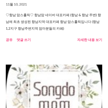
11월 10, 2021
♡향남 맘스홀릭♡ 향남맘 네이버 대표카페 (향남 & 향남 주변) 향
남에 최초 생성된 향남지역 대표카페 향남 맘스홀릭입니다 (향남
1,2지구 향남주변지역 엄마분들의 카페)
공유
댓글 쓰기
자세한 내용 보기