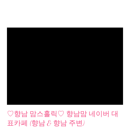
♡향남 맘스홀릭♡ 향남맘 네이버 대
표카페 (향남 & 향남 주변)