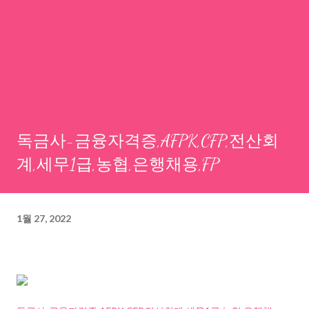
독금사-금융자격증,AFPK,CFP,전산회
계,세무1급,농협,은행채용,FP
1월 27, 2022