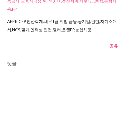
독금사-금융자격증,AFPK,CFP,전산회계,세무1급,농협,은행채
용,FP
AFPK,CFP,전산회계,세무1급,취업,금융,공기업,인턴,자기소개
서,NCS,필기,인적성,면접,텔러,은행FP,농협채용
공유
댓글