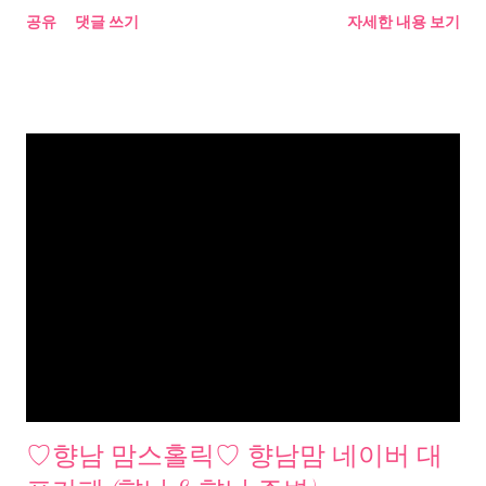
공유
댓글 쓰기
자세한 내용 보기
♡향남 맘스홀릭♡ 향남맘 네이버 대