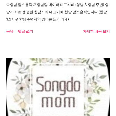
♡향남 맘스홀릭♡ 향남맘 네이버 대표카페 (향남 & 향남 주변) 향
남에 최초 생성된 향남지역 대표카페 향남 맘스홀릭입니다 (향남
1,2지구 향남주변지역 엄마분들의 카페)
공유
댓글 쓰기
자세한 내용 보기