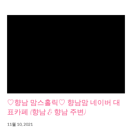
♡향남 맘스홀릭♡ 향남맘 네이버 대
표카페 (향남 & 향남 주변)
11월 10, 2021