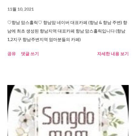
11월 10, 2021
♡향남 맘스홀릭♡ 향남맘 네이버 대표카페 (향남 & 향남 주변) 향
남에 최초 생성된 향남지역 대표카페 향남 맘스홀릭입니다 (향남
1,2지구 향남주변지역 엄마분들의 카페)
공유
댓글 쓰기
자세한 내용 보기