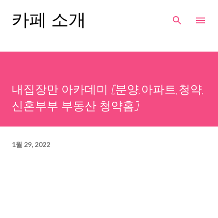
기본 콘텐츠로 건너뛰기
카페 소개
내집장만 아카데미 [분양,아파트,청약,
신혼부부 부동산 청약홈]
1월 29, 2022