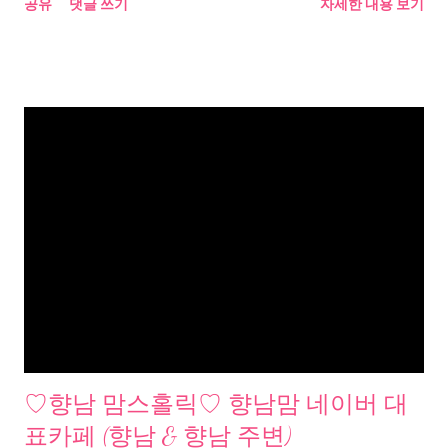
공유
댓글 쓰기
자세한 내용 보기
♡향남 맘스홀릭♡ 향남맘 네이버 대
표카페 (향남 & 향남 주변)