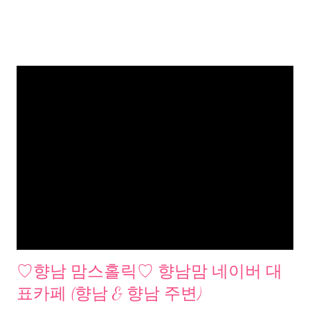
♡향남 맘스홀릭♡ 향남맘 네이버 대
표카페 (향남 & 향남 주변)