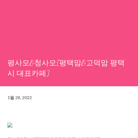
평사모&청사모[평택맘&고덕맘 평택
시 대표카페]
1월 28, 2022