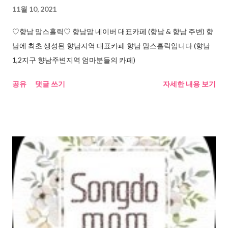
11월 10, 2021
♡향남 맘스홀릭♡ 향남맘 네이버 대표카페 (향남 & 향남 주변) 향
남에 최초 생성된 향남지역 대표카페 향남 맘스홀릭입니다 (향남
1,2지구 향남주변지역 엄마분들의 카페)
공유
댓글 쓰기
자세한 내용 보기