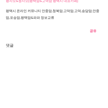
평사모&청사모[평택맘&고덕맘 평택시 대표카페]
평택시 온라인 커뮤니티 안중맘,청북맘,고덕맘,고덕,송담맘,안중
맘,포승맘,평택맘&파파 정보교류
공유
댓글