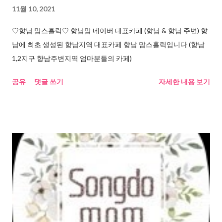
11월 10, 2021
♡향남 맘스홀릭♡ 향남맘 네이버 대표카페 (향남 & 향남 주변) 향
남에 최초 생성된 향남지역 대표카페 향남 맘스홀릭입니다 (향남
1,2지구 향남주변지역 엄마분들의 카페)
공유
댓글 쓰기
자세한 내용 보기