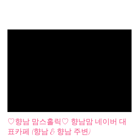
♡향남 맘스홀릭♡ 향남맘 네이버 대
표카페 (향남 & 향남 주변)