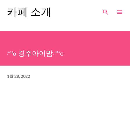
기본 콘텐츠로 건너뛰기
카페 소개
·´`°³о 경주아이맘·´`°³о
1월 28, 2022