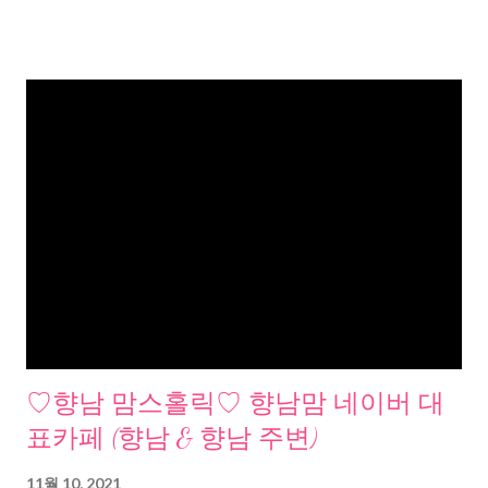
♡향남 맘스홀릭♡ 향남맘 네이버 대
표카페 (향남 & 향남 주변)
11월 10, 2021