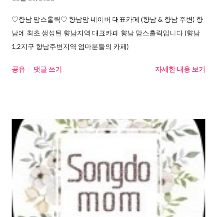
♡향남 맘스홀릭♡ 향남맘 네이버 대표카페 (향남 & 향남 주변) 향
남에 최초 생성된 향남지역 대표카페 향남 맘스홀릭입니다 (향남
1,2지구 향남주변지역 엄마분들의 카페)
공유
댓글 쓰기
자세한 내용 보기