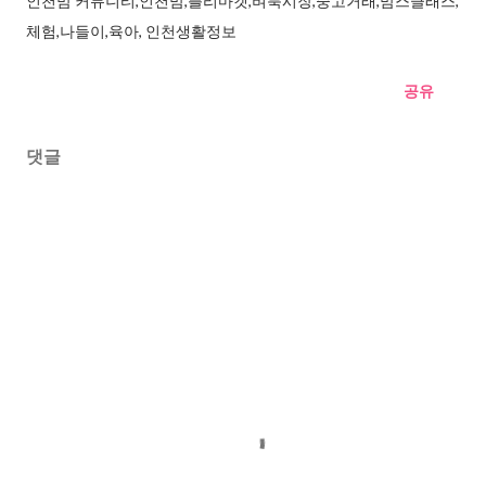
인천맘 커뮤니티,인천맘,플리마켓,벼룩시장,중고거래,맘스클래스,
체험,나들이,육아, 인천생활정보
공유
댓글