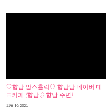
♡향남 맘스홀릭♡ 향남맘 네이버 대
표카페 (향남 & 향남 주변)
11월 10, 2021