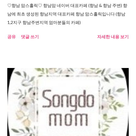
♡향남 맘스홀릭♡ 향남맘 네이버 대표카페 (향남 & 향남 주변) 향
남에 최초 생성된 향남지역 대표카페 향남 맘스홀릭입니다 (향남
1,2지구 향남주변지역 엄마분들의 카페)
공유
댓글 쓰기
자세한 내용 보기