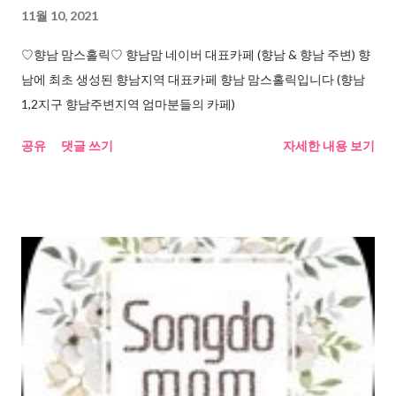
11월 10, 2021
♡향남 맘스홀릭♡ 향남맘 네이버 대표카페 (향남 & 향남 주변) 향
남에 최초 생성된 향남지역 대표카페 향남 맘스홀릭입니다 (향남
1,2지구 향남주변지역 엄마분들의 카페)
공유
댓글 쓰기
자세한 내용 보기