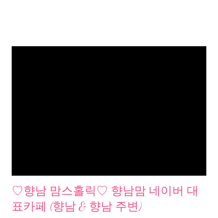
♡향남 맘스홀릭♡ 향남맘 네이버 대
표카페 (향남 & 향남 주변)