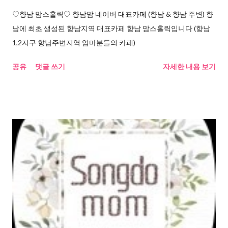
♡향남 맘스홀릭♡ 향남맘 네이버 대표카페 (향남 & 향남 주변) 향
남에 최초 생성된 향남지역 대표카페 향남 맘스홀릭입니다 (향남
1,2지구 향남주변지역 엄마분들의 카페)
공유
댓글 쓰기
자세한 내용 보기