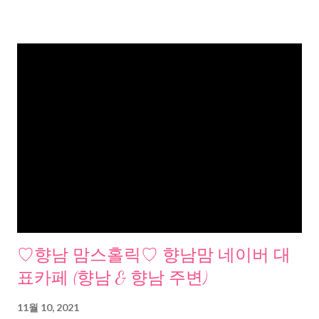
♡향남 맘스홀릭♡ 향남맘 네이버 대
표카페 (향남 & 향남 주변)
11월 10, 2021