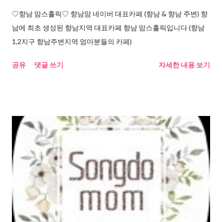
♡향남 맘스홀릭♡ 향남맘 네이버 대표카페 (향남 & 향남 주변) 향
남에 최초 생성된 향남지역 대표카페 향남 맘스홀릭입니다 (향남
1,2지구 향남주변지역 엄마분들의 카페)
공유
댓글 쓰기
자세한 내용 보기