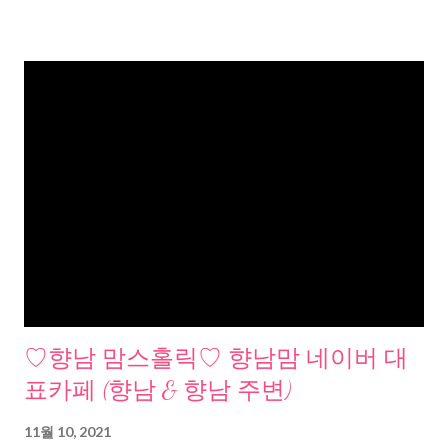
♡향남 맘스홀릭♡ 향남맘 네이버 대
표카페 (향남 & 향남 주변)
11월 10, 2021