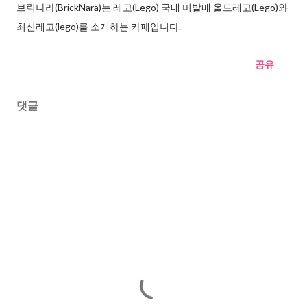
브릭나라(BrickNara)는 레고(Lego) 국내 미발매 올드레고(Lego)와
최신레고(lego)를 소개하는 카페입니다.
공유
댓글