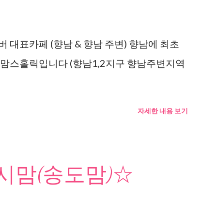
 대표카페 (향남 & 향남 주변) 향남에 최초
 맘스홀릭입니다 (향남1,2지구 향남주변지역
자세한 내용 보기
맘(송도맘)☆