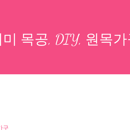
미 목공, DIY, 원목
목가구