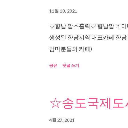
11월 10, 2021
♡향남 맘스홀릭♡ 향남맘 네이버
생성된 향남지역 대표카페 향남
엄마분들의 카페)
공유
댓글 쓰기
☆송도국제도시
4월 27, 2021