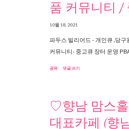
품 커뮤니티 /
10월 18, 2021
파두스 빌리어드 - 개인큐 ,당구
커뮤니티- 중고큐 장터 운영 PBA
공유
댓글 쓰기
♡향남 맘스홀
대표카페 (향남