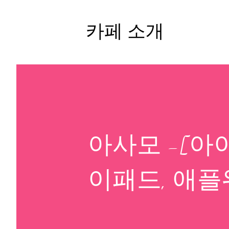
카페 소개
아사모 -[아이폰,
이패드, 애플