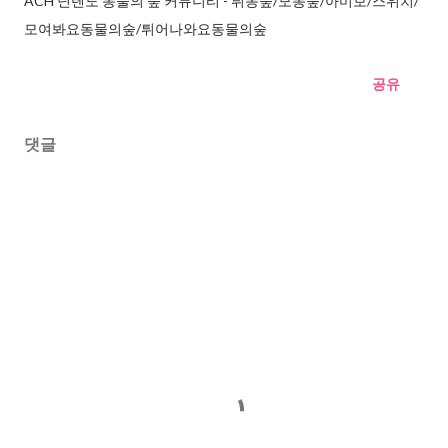
ACH 닌텐도 동물의 숲 커뮤니티 - 튀동숲/모동숲/아미보/스위치/
모여봐요동물의숲/튀어나와요동물의숲
공유
댓글