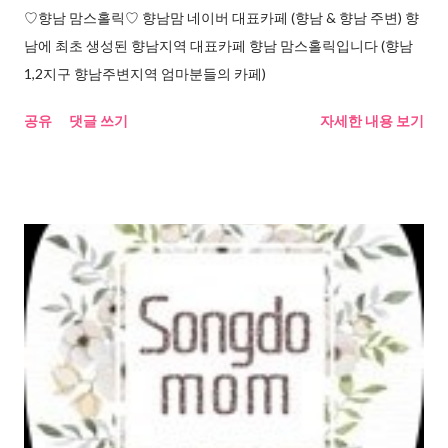
♡향남 맘스홀릭♡ 향남맘 네이버 대표카페 (향남 & 향남 주변) 향
남에 최초 생성된 향남지역 대표카페 향남 맘스홀릭입니다 (향남
1,2지구 향남주변지역 엄마분들의 카페)
공유
댓글 쓰기
자세한 내용 보기