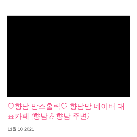
♡향남 맘스홀릭♡ 향남맘 네이버 대
표카페 (향남 & 향남 주변)
11월 10, 2021