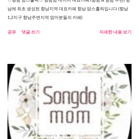
남에 최초 생성된 향남지역 대표카페 향남 맘스홀릭입니다 (향남
1,2지구 향남주변지역 엄마분들의 카페)
공유
댓글 쓰기
자세한 내용 보기