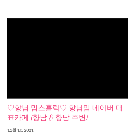
♡향남 맘스홀릭♡ 향남맘 네이버 대
표카페 (향남 & 향남 주변)
11월 10, 2021