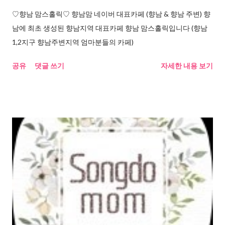
♡향남 맘스홀릭♡ 향남맘 네이버 대표카페 (향남 & 향남 주변) 향
남에 최초 생성된 향남지역 대표카페 향남 맘스홀릭입니다 (향남
1,2지구 향남주변지역 엄마분들의 카페)
공유
댓글 쓰기
자세한 내용 보기