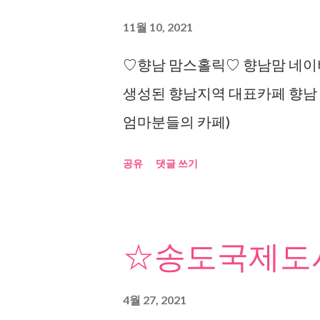
11월 10, 2021
♡향남 맘스홀릭♡ 향남맘 네이버
생성된 향남지역 대표카페 향남
엄마분들의 카페)
공유
댓글 쓰기
☆송도국제도시
4월 27, 2021