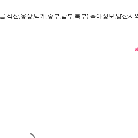
,석산,웅상,덕계,중부,남부,북부) 육아정보,양산시