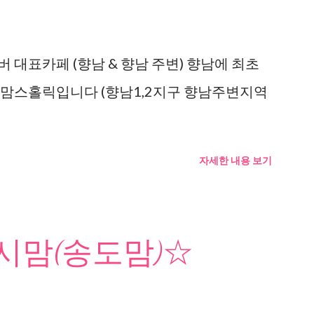
 대표카페 (향남 & 향남 주변) 향남에 최초
 맘스홀릭입니다 (향남1,2지구 향남주변지역
자세한 내용 보기
맘(송도맘)☆