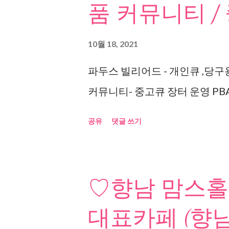
품 커뮤니티 /
10월 18, 2021
파두스 빌리어드 - 개인큐 ,당구
커뮤니티- 중고큐 장터 운영 PBA
공유
댓글 쓰기
♡향남 맘스홀
대표카페 (향남