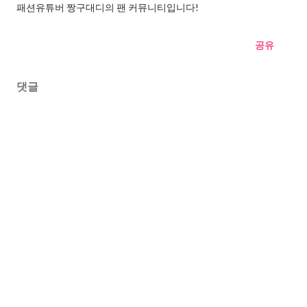
패션유튜버 짱구대디의 팬 커뮤니티입니다!
공유
댓글