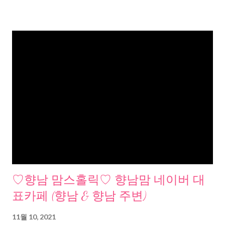
♡향남 맘스홀릭♡ 향남맘 네이버 대
표카페 (향남 & 향남 주변)
11월 10, 2021