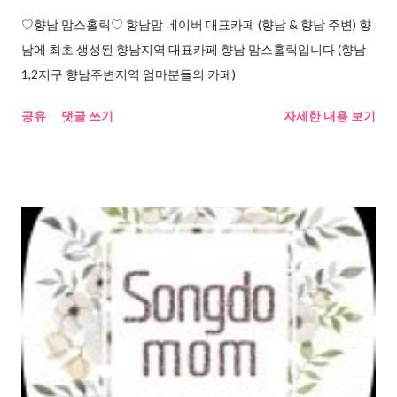
♡향남 맘스홀릭♡ 향남맘 네이버 대표카페 (향남 & 향남 주변) 향
남에 최초 생성된 향남지역 대표카페 향남 맘스홀릭입니다 (향남
1,2지구 향남주변지역 엄마분들의 카페)
공유
댓글 쓰기
자세한 내용 보기