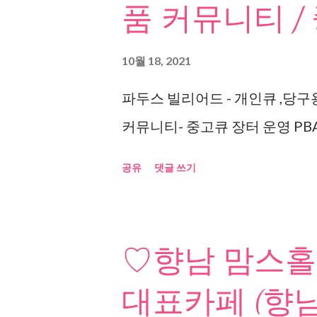
품 커뮤니티 /
10월 18, 2021
파두스 빌리어드 - 개인큐 ,당구
커뮤니티- 중고큐 장터 운영 PBA
공유
댓글 쓰기
♡향남 맘스홀
대표카페 (향남