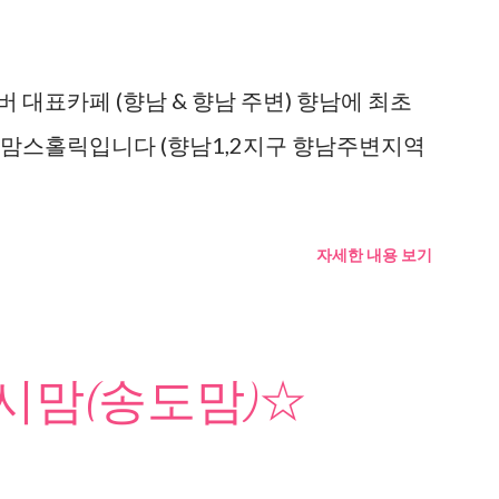
 대표카페 (향남 & 향남 주변) 향남에 최초
 맘스홀릭입니다 (향남1,2지구 향남주변지역
자세한 내용 보기
맘(송도맘)☆