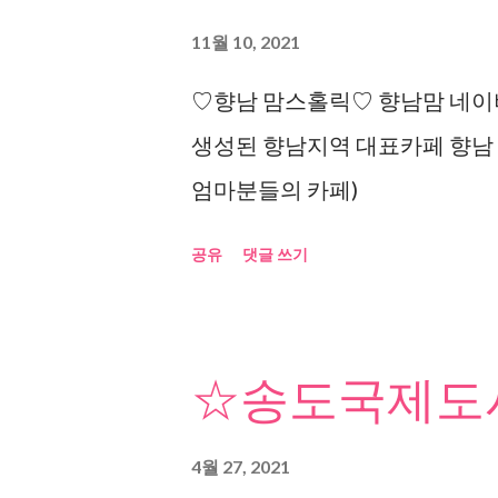
11월 10, 2021
♡향남 맘스홀릭♡ 향남맘 네이버
생성된 향남지역 대표카페 향남
엄마분들의 카페)
공유
댓글 쓰기
☆송도국제도시
4월 27, 2021