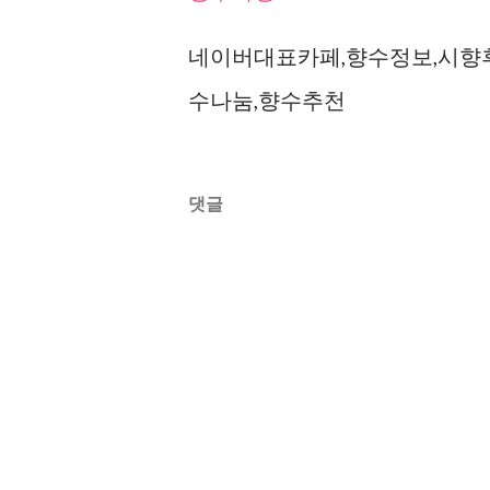
네이버대표카페,향수정보,시향후
수나눔,향수추천
댓글