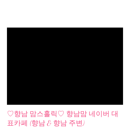
♡향남 맘스홀릭♡ 향남맘 네이버 대
표카페 (향남 & 향남 주변)