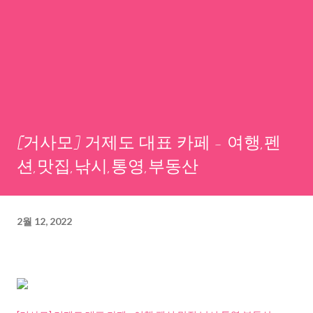
[거사모] 거제도 대표 카페 - 여행,펜
션,맛집,낚시,통영,부동산
2월 12, 2022