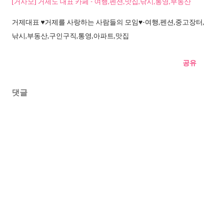
[거사모] 거제도 대표 카페 - 여행,펜션,맛집,낚시,통영,부동산
거제대표 ♥거제를 사랑하는 사람들의 모임♥-여행,펜션,중고장터,
낚시,부동산,구인구직,통영,아파트,맛집
공유
댓글