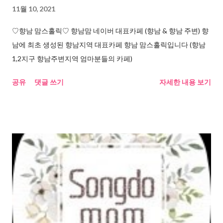
11월 10, 2021
♡향남 맘스홀릭♡ 향남맘 네이버 대표카페 (향남 & 향남 주변) 향
남에 최초 생성된 향남지역 대표카페 향남 맘스홀릭입니다 (향남
1,2지구 향남주변지역 엄마분들의 카페)
공유
댓글 쓰기
자세한 내용 보기