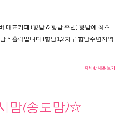
 대표카페 (향남 & 향남 주변) 향남에 최초
 맘스홀릭입니다 (향남1,2지구 향남주변지역
자세한 내용 보기
맘(송도맘)☆