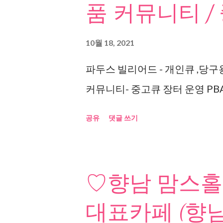
품 커뮤니티 /
10월 18, 2021
파두스 빌리어드 - 개인큐 ,당구
커뮤니티- 중고큐 장터 운영 PBA
공유
댓글 쓰기
♡향남 맘스홀
대표카페 (향남