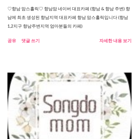
♡향남 맘스홀릭♡ 향남맘 네이버 대표카페 (향남 & 향남 주변) 향
남에 최초 생성된 향남지역 대표카페 향남 맘스홀릭입니다 (향남
1,2지구 향남주변지역 엄마분들의 카페)
공유
댓글 쓰기
자세한 내용 보기