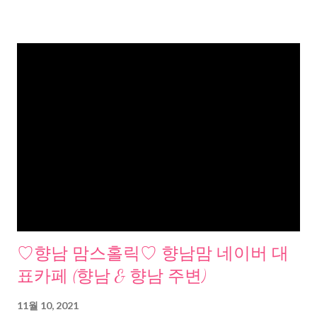
♡향남 맘스홀릭♡ 향남맘 네이버 대
표카페 (향남 & 향남 주변)
11월 10, 2021