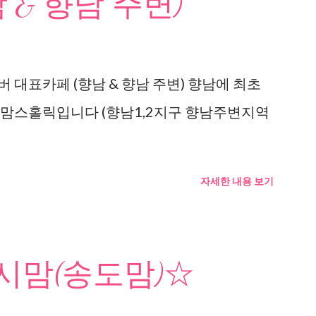
 & 향남 주변)
 대표카페 (향남 & 향남 주변) 향남에 최초
 맘스홀릭입니다 (향남1,2지구 향남주변지역
자세한 내용 보기
맘(송도맘)☆