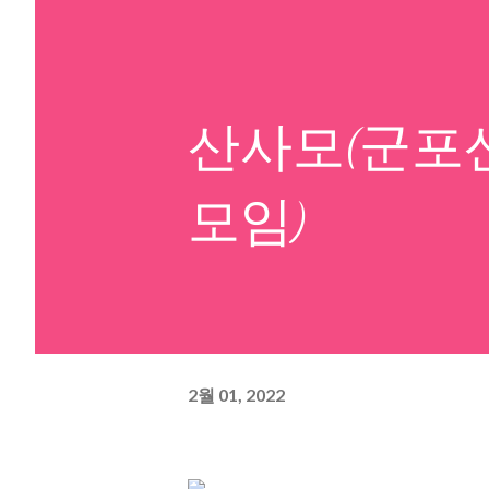
산사모(군포
모임)
2월 01, 2022