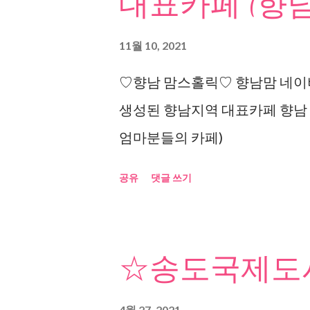
대표카페 (향남
11월 10, 2021
♡향남 맘스홀릭♡ 향남맘 네이버
생성된 향남지역 대표카페 향남
엄마분들의 카페)
공유
댓글 쓰기
☆송도국제도시
4월 27, 2021