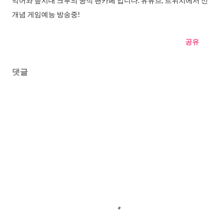
악어와 늪지대 크루의 공식 팬카페 입니다. 유튜브, 트위치에서 신
개념 게임예능 방송중!
공유
댓글