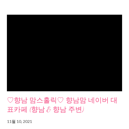
♡향남 맘스홀릭♡ 향남맘 네이버 대
표카페 (향남 & 향남 주변)
11월 10, 2021