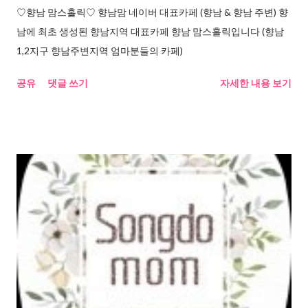
♡향남 맘스홀릭♡ 향남맘 네이버 대표카페 (향남 & 향남 주변) 향
남에 최초 생성된 향남지역 대표카페 향남 맘스홀릭입니다 (향남
1,2지구 향남주변지역 엄마분들의 카페)
공유
댓글 쓰기
자세한 내용 보기