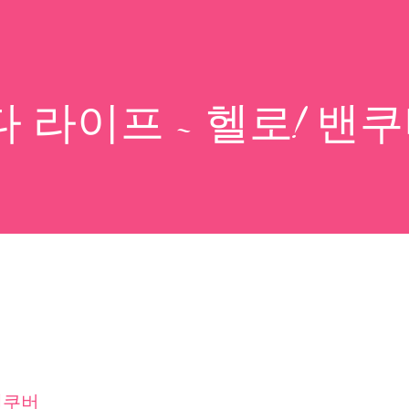
 라이프 ~ 헬로! 밴
밴쿠버