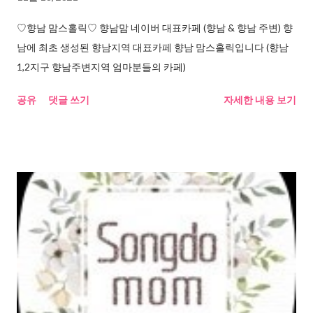
♡향남 맘스홀릭♡ 향남맘 네이버 대표카페 (향남 & 향남 주변) 향
남에 최초 생성된 향남지역 대표카페 향남 맘스홀릭입니다 (향남
1,2지구 향남주변지역 엄마분들의 카페)
공유
댓글 쓰기
자세한 내용 보기