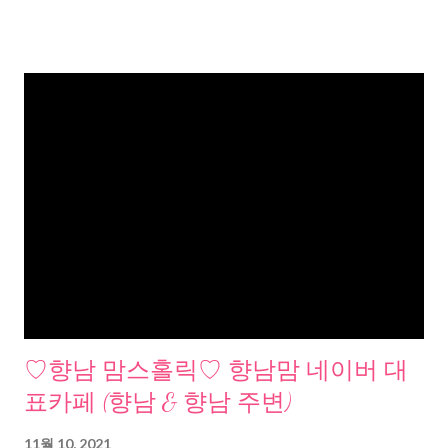
♡향남 맘스홀릭♡ 향남맘 네이버 대
표카페 (향남 & 향남 주변)
11월 10, 2021