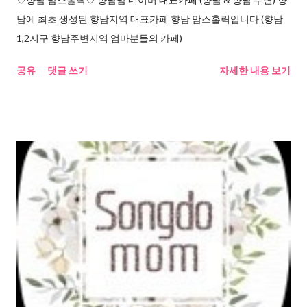
남에 최초 생성된 향남지역 대표카페 향남 맘스홀릭입니다 (향남
1,2지구 향남주변지역 엄마분들의 카페)
공유
댓글 쓰기
자세한 내용 보기