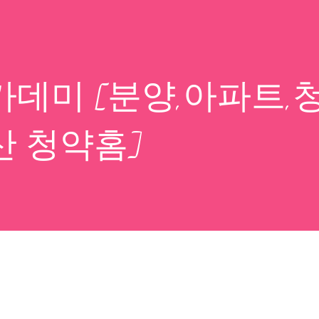
데미 [분양,아파트,
산 청약홈]