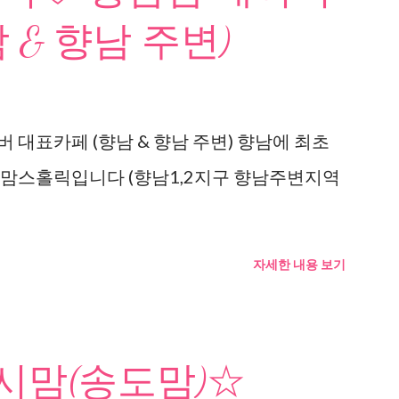
 & 향남 주변)
 대표카페 (향남 & 향남 주변) 향남에 최초
 맘스홀릭입니다 (향남1,2지구 향남주변지역
자세한 내용 보기
맘(송도맘)☆