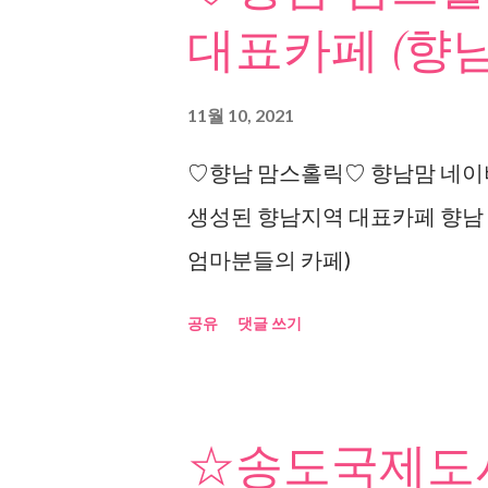
대표카페 (향남
11월 10, 2021
♡향남 맘스홀릭♡ 향남맘 네이버
생성된 향남지역 대표카페 향남
엄마분들의 카페)
공유
댓글 쓰기
☆송도국제도시