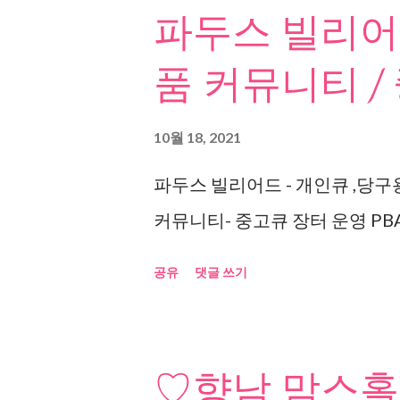
파두스 빌리어드
품 커뮤니티 /
10월 18, 2021
파두스 빌리어드 - 개인큐 ,당구
커뮤니티- 중고큐 장터 운영 PBA
공유
댓글 쓰기
♡향남 맘스홀