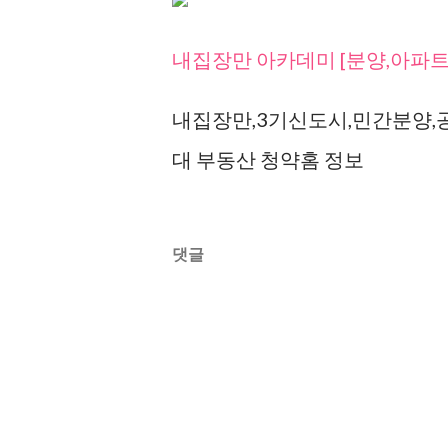
내집장만 아카데미 [분양,아파트
내집장만,3기신도시,민간분양,
대 부동산 청약홈 정보
댓글