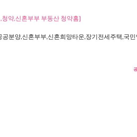
,청약,신혼부부 부동산 청약홈]
공공분양,신혼부부,신혼희망타운,장기전세주택,국민