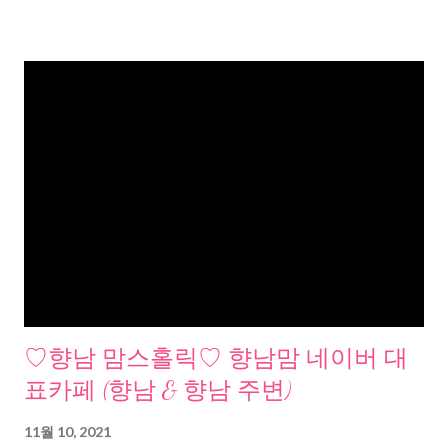
♡향남 맘스홀릭♡ 향남맘 네이버 대
표카페 (향남 & 향남 주변)
11월 10, 2021