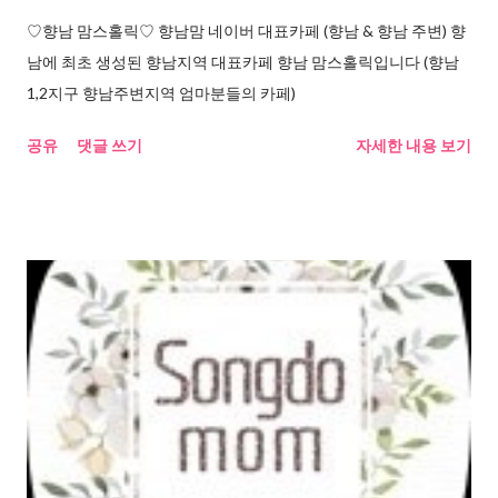
♡향남 맘스홀릭♡ 향남맘 네이버 대표카페 (향남 & 향남 주변) 향
남에 최초 생성된 향남지역 대표카페 향남 맘스홀릭입니다 (향남
1,2지구 향남주변지역 엄마분들의 카페)
공유
댓글 쓰기
자세한 내용 보기