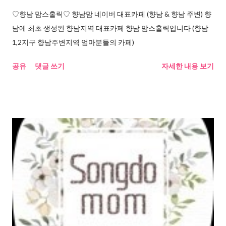
♡향남 맘스홀릭♡ 향남맘 네이버 대표카페 (향남 & 향남 주변) 향
남에 최초 생성된 향남지역 대표카페 향남 맘스홀릭입니다 (향남
1,2지구 향남주변지역 엄마분들의 카페)
공유
댓글 쓰기
자세한 내용 보기