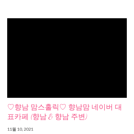
♡향남 맘스홀릭♡ 향남맘 네이버 대
표카페 (향남 & 향남 주변)
11월 10, 2021