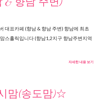
 & 향남 주변)
 대표카페 (향남 & 향남 주변) 향남에 최초
 맘스홀릭입니다 (향남1,2지구 향남주변지역
자세한 내용 보기
맘(송도맘)☆