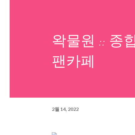
왁물원 :: 
팬카페
2월 14, 2022