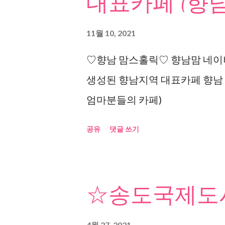
대표카페 (향남
11월 10, 2021
♡향남 맘스홀릭♡ 향남맘 네이버
생성된 향남지역 대표카페 향남
엄마분들의 카페)
공유
댓글 쓰기
☆송도국제도시
4월 27, 2021