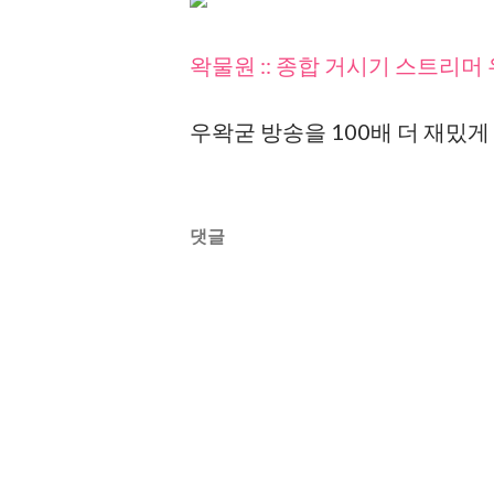
왁물원 :: 종합 거시기 스트리머
우왁굳 방송을 100배 더 재밌게
댓글