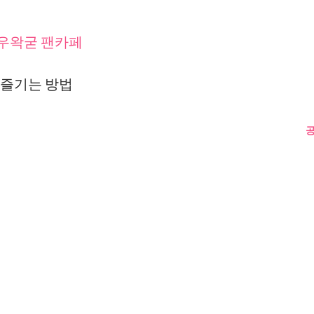
 우왁굳 팬카페
 즐기는 방법