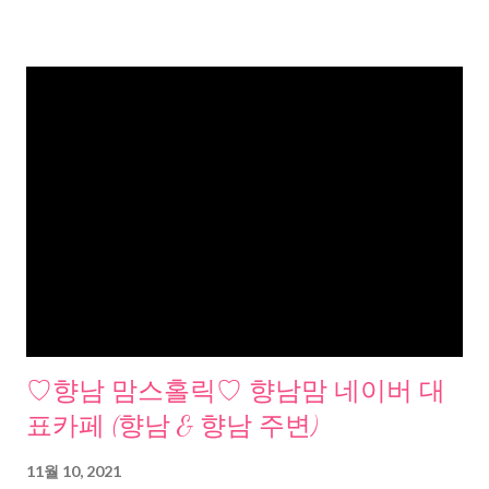
♡향남 맘스홀릭♡ 향남맘 네이버 대
표카페 (향남 & 향남 주변)
11월 10, 2021