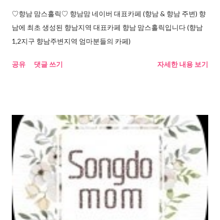
♡향남 맘스홀릭♡ 향남맘 네이버 대표카페 (향남 & 향남 주변) 향
남에 최초 생성된 향남지역 대표카페 향남 맘스홀릭입니다 (향남
1,2지구 향남주변지역 엄마분들의 카페)
공유
댓글 쓰기
자세한 내용 보기