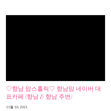
♡향남 맘스홀릭♡ 향남맘 네이버 대
표카페 (향남 & 향남 주변)
11월 10, 2021