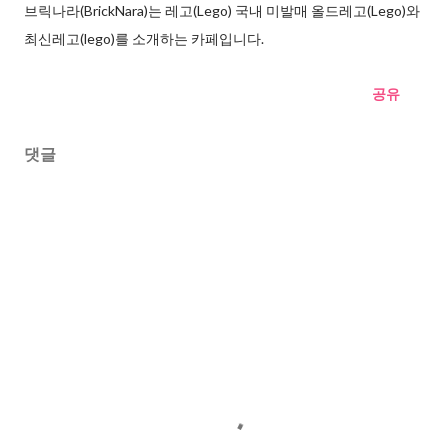
브릭나라(BrickNara)는 레고(Lego) 국내 미발매 올드레고(Lego)와
최신레고(lego)를 소개하는 카페입니다.
공유
댓글