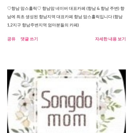
♡향남 맘스홀릭♡ 향남맘 네이버 대표카페 (향남 & 향남 주변) 향
남에 최초 생성된 향남지역 대표카페 향남 맘스홀릭입니다 (향남
1,2지구 향남주변지역 엄마분들의 카페)
공유
댓글 쓰기
자세한 내용 보기