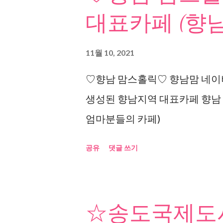
대표카페 (향남
11월 10, 2021
♡향남 맘스홀릭♡ 향남맘 네이버
생성된 향남지역 대표카페 향남
엄마분들의 카페)
공유
댓글 쓰기
☆송도국제도시