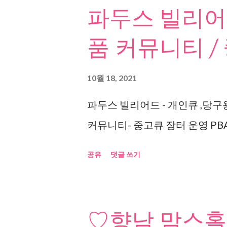
파두스 빌리어드
품 커뮤니티 /
10월 18, 2021
파두스 빌리어드 - 개인큐 ,당구
커뮤니티- 중고큐 장터 운영 PBA
공유
댓글 쓰기
♡향남 맘스홀