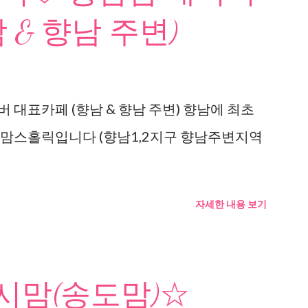
 & 향남 주변)
 대표카페 (향남 & 향남 주변) 향남에 최초
 맘스홀릭입니다 (향남1,2지구 향남주변지역
자세한 내용 보기
맘(송도맘)☆