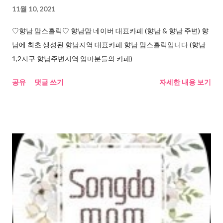
11월 10, 2021
♡향남 맘스홀릭♡ 향남맘 네이버 대표카페 (향남 & 향남 주변) 향
남에 최초 생성된 향남지역 대표카페 향남 맘스홀릭입니다 (향남
1,2지구 향남주변지역 엄마분들의 카페)
공유
댓글 쓰기
자세한 내용 보기