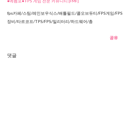
●에펨포● FPS 게임 전문 커뮤니티 [FMF]
fps카페/스팀/레인보우식스/배틀필드/콜오브듀티/FPS게임/FPS
장비/타르코프/TPS/FPS/밀리터리/하드웨어/총
공유
댓글