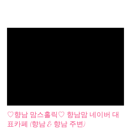
♡향남 맘스홀릭♡ 향남맘 네이버 대
표카페 (향남 & 향남 주변)