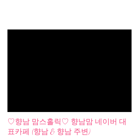
♡향남 맘스홀릭♡ 향남맘 네이버 대
표카페 (향남 & 향남 주변)