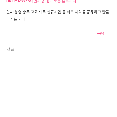
HR Professional[인사쟁이]가 보는 실무카페
인사,경영,총무,교육,재무,신규사업 등 서로 지식을 공유하고 만들
어가는 카페
공유
댓글