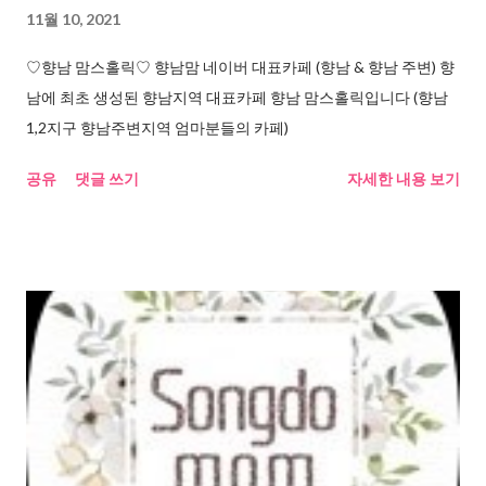
11월 10, 2021
♡향남 맘스홀릭♡ 향남맘 네이버 대표카페 (향남 & 향남 주변) 향
남에 최초 생성된 향남지역 대표카페 향남 맘스홀릭입니다 (향남
1,2지구 향남주변지역 엄마분들의 카페)
공유
댓글 쓰기
자세한 내용 보기