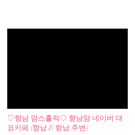
♡향남 맘스홀릭♡ 향남맘 네이버 대
표카페 (향남 & 향남 주변)