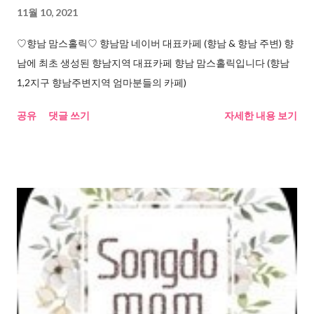
11월 10, 2021
♡향남 맘스홀릭♡ 향남맘 네이버 대표카페 (향남 & 향남 주변) 향
남에 최초 생성된 향남지역 대표카페 향남 맘스홀릭입니다 (향남
1,2지구 향남주변지역 엄마분들의 카페)
공유
댓글 쓰기
자세한 내용 보기