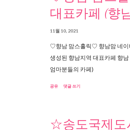
대표카페 (향남
11월 10, 2021
♡향남 맘스홀릭♡ 향남맘 네이버
생성된 향남지역 대표카페 향남
엄마분들의 카페)
공유
댓글 쓰기
☆송도국제도시