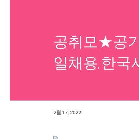
공취모★공기
일채용,한국
2월 17, 2022