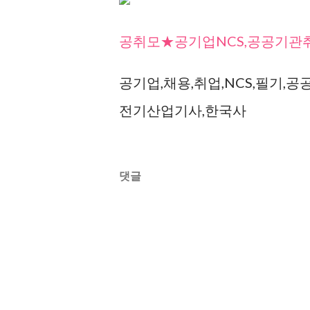
공취모★공기업NCS,공공기관
공기업,채용,취업,NCS,필기,공
전기산업기사,한국사
댓글