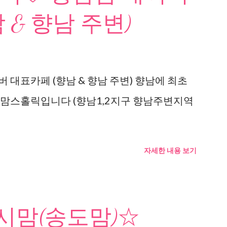
 & 향남 주변)
 대표카페 (향남 & 향남 주변) 향남에 최초
 맘스홀릭입니다 (향남1,2지구 향남주변지역
자세한 내용 보기
맘(송도맘)☆