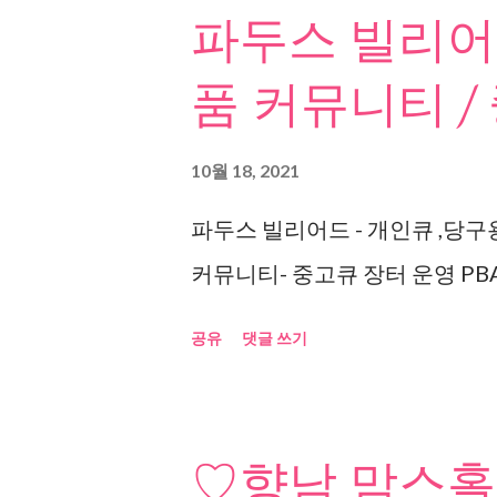
파두스 빌리어드
품 커뮤니티 /
10월 18, 2021
파두스 빌리어드 - 개인큐 ,당구
커뮤니티- 중고큐 장터 운영 PBA
공유
댓글 쓰기
♡향남 맘스홀