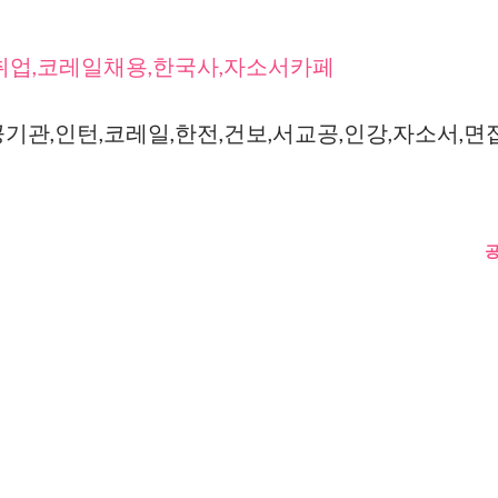
취업,코레일채용,한국사,자소서카페
공기관,인턴,코레일,한전,건보,서교공,인강,자소서,면접