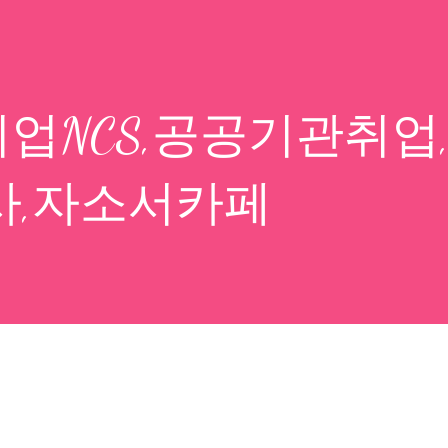
업NCS,공공기관취업
사,자소서카페