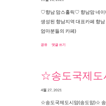
♡향남 맘스홀릭♡ 향남맘 네이버
생성된 향남지역 대표카페 향남
엄마분들의 카페)
공유
댓글 쓰기
☆송도국제도시
4월 27, 2021
☆송도국제도시맘(송도맘)☆ 송