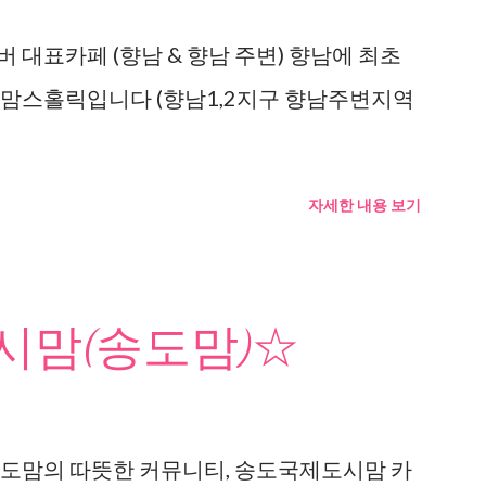
 대표카페 (향남 & 향남 주변) 향남에 최초
 맘스홀릭입니다 (향남1,2지구 향남주변지역
자세한 내용 보기
맘(송도맘)☆
도맘의 따뜻한 커뮤니티, 송도국제도시맘 카