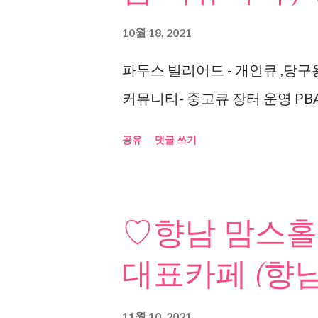
10월 18, 2021
파두스 빌리어드 - 개인큐 ,당구
커뮤니티- 중고큐 장터 운영 PBA
공유
댓글 쓰기
♡향남 맘스홀
대표카페 (향남
11월 10, 2021