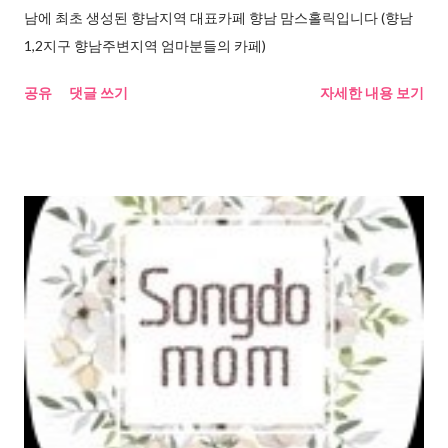
남에 최초 생성된 향남지역 대표카페 향남 맘스홀릭입니다 (향남
1,2지구 향남주변지역 엄마분들의 카페)
공유
댓글 쓰기
자세한 내용 보기