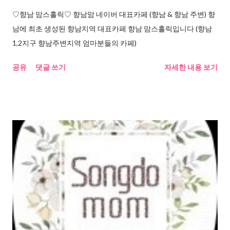
♡향남 맘스홀릭♡ 향남맘 네이버 대표카페 (향남 & 향남 주변) 향
남에 최초 생성된 향남지역 대표카페 향남 맘스홀릭입니다 (향남
1,2지구 향남주변지역 엄마분들의 카페)
공유
댓글 쓰기
자세한 내용 보기