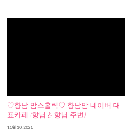
♡향남 맘스홀릭♡ 향남맘 네이버 대
표카페 (향남 & 향남 주변)
11월 10, 2021