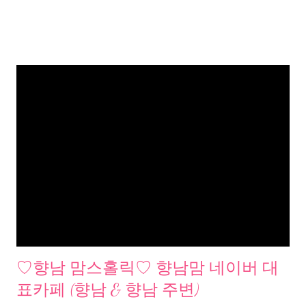
♡향남 맘스홀릭♡ 향남맘 네이버 대
표카페 (향남 & 향남 주변)