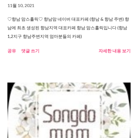
11월 10, 2021
♡향남 맘스홀릭♡ 향남맘 네이버 대표카페 (향남 & 향남 주변) 향
남에 최초 생성된 향남지역 대표카페 향남 맘스홀릭입니다 (향남
1,2지구 향남주변지역 엄마분들의 카페)
공유
댓글 쓰기
자세한 내용 보기